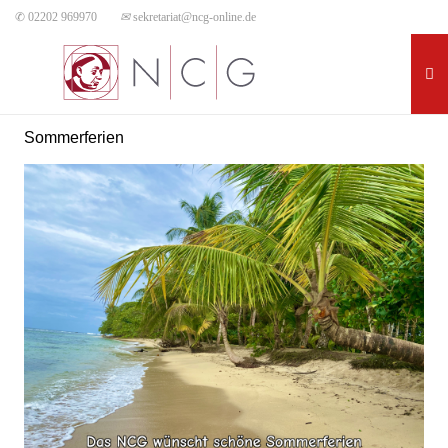
✆ 02202 969970
✉
sekretariat@ncg-online.de
Sommerferien