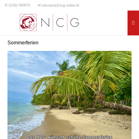
✆ 02202 969970
✉
sekretariat@ncg-online.de
Sommerferien