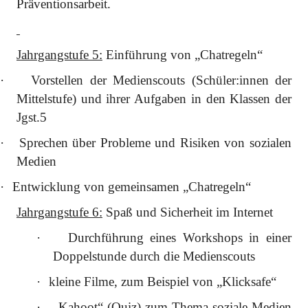
Präventionsarbeit.
Jahrgangstufe 5:
Einführung von „Chatregeln“
·
Vorstellen der Medienscouts (Schüler:innen der
Mittelstufe) und ihrer Aufgaben in den Klassen der
Jgst.5
·
Sprechen über Probleme und Risiken von sozialen
Medien
·
Entwicklung von gemeinsamen „Chatregeln“
Jahrgangstufe 6:
Spaß und Sicherheit im Internet
·
Durchführung eines Workshops in einer
Doppelstunde durch die Medienscouts
·
kleine Filme, zum Beispiel von „Klicksafe“
·
„Kahoot“ (Quiz) zum Thema soziale Medien