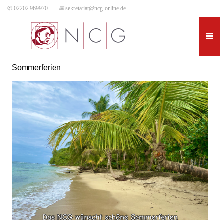
✆ 02202 969970
✉
sekretariat@ncg-online.de
Sommerferien