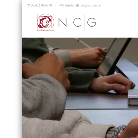
✆ 02202 969970
✉
sekretariat@ncg-online.de