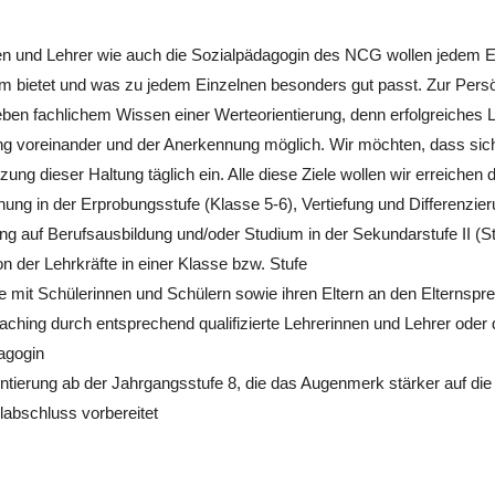
en und Lehrer wie auch die Sozialpädagogin des NCG wollen jedem E
hm bietet und was zu jedem Einzelnen besonders gut passt. Zur Persö
ben fachlichem Wissen einer Werteorientierung, denn erfolgreiches L
ng voreinander und der Anerkennung möglich. Wir möchten, dass sich 
ung dieser Haltung täglich ein. Alle diese Ziele wollen wir erreichen 
ng in der Erprobungsstufe (Klasse 5-6), Vertiefung und Differenzierun
ng auf Berufsausbildung und/oder Studium in der Sekundarstufe II (S
n der Lehrkräfte in einer Klasse bzw. Stufe
mit Schülerinnen und Schülern sowie ihren Eltern an den Elternspre
aching durch entsprechend qualifizierte Lehrerinnen und Lehrer oder
agogin
ntierung ab der Jahrgangsstufe 8, die das Augenmerk stärker auf die
abschluss vorbereitet