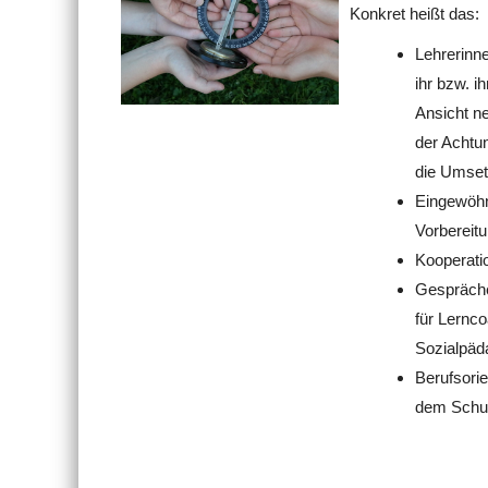
Konkret heißt das:
Lehrerinn
ihr bzw. i
Ansicht ne
der Achtu
die Umsetz
Eingewöhnu
Vorbereitu
Kooperatio
Gespräche 
für Lernco
Sozialpäd
Berufsorie
dem Schul