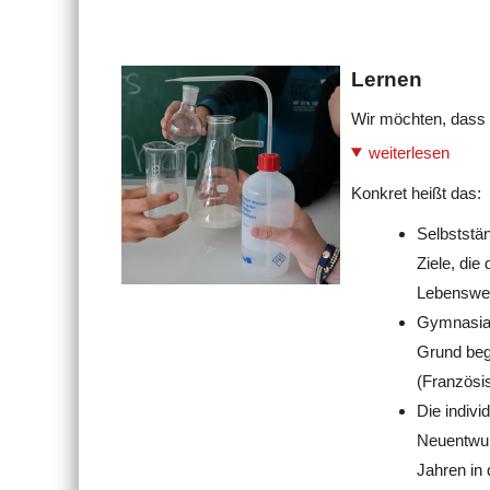
Lernen
Wir möchten, dass S
weiterlesen
Konkret heißt das:
Selbststän
Ziele, di
Lebenswe
Gymnasiale
Grund beg
(Französis
Die indivi
Neuentwur
Jahren in