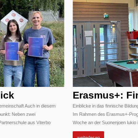
ick
Erasmus+: Fi
emeinschaft Auch in diesem
Einblicke in das finnische Bil
punkt: Neben zwei
Im Rahmen des Erasmus+-Progra
Partnerschule aus Viterbo
Woche an der Suonenjoen lukio in
weiterlesen