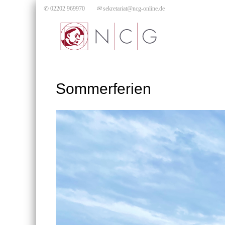
✆ 02202 969970
✉
sekretariat@ncg-online.de
Sommerferien