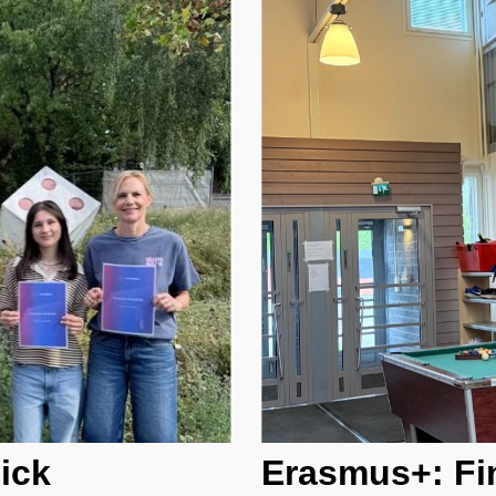
ick
Erasmus+: Fi