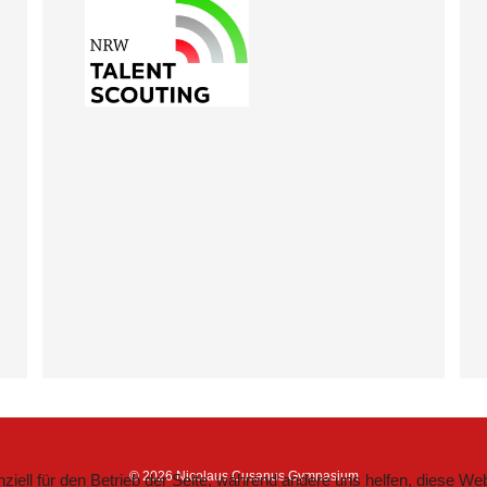
© 2026 Nicolaus Cusanus Gymnasium
ziell für den Betrieb der Seite, während andere uns helfen, diese We