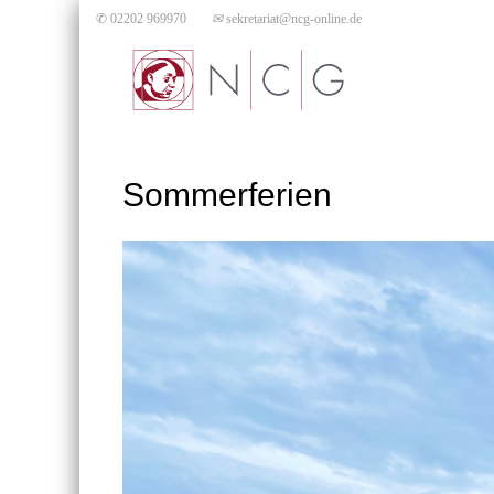
✆ 02202 969970
✉
sekretariat@ncg-online.de
Sommerferien