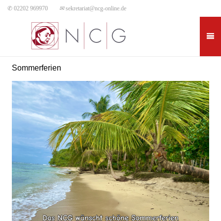
✆ 02202 969970
✉
sekretariat@ncg-online.de
Sommerferien