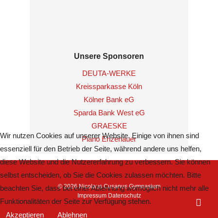
Unsere Sponsoren
DEUTA-WERKE
Kreissparkasse Köln
Kölner Bank eG
Sparda Bank West eG
GRAESKE
Wir nutzen Cookies auf unserer Website. Einige von ihnen sind
Piano Enzenauer
essenziell für den Betrieb der Seite, während andere uns helfen,
diese Website und die Nutzererfahrung zu verbessern. Sie können
selbst entscheiden, ob Sie die Cookies zulassen möchten. Bitte
© 2026 Nicolaus Cusanus Gymnasium
beachten Sie, dass bei einer Ablehnung womöglich nicht mehr alle
Impressum
Datenschutz
Funktionalitäten der Seite zur Verfügung stehen.
Akzeptieren
Ablehnen