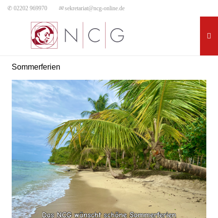
✆ 02202 969970
✉
sekretariat@ncg-online.de
Sommerferien