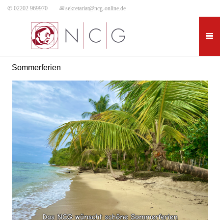
✆ 02202 969970
✉
sekretariat@ncg-online.de
Sommerferien