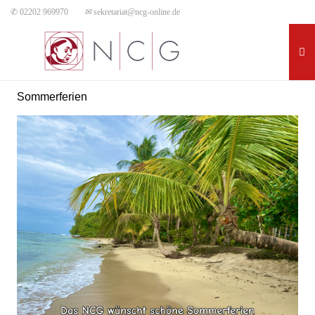
✆ 02202 969970
✉
sekretariat@ncg-online.de
Sommerferien