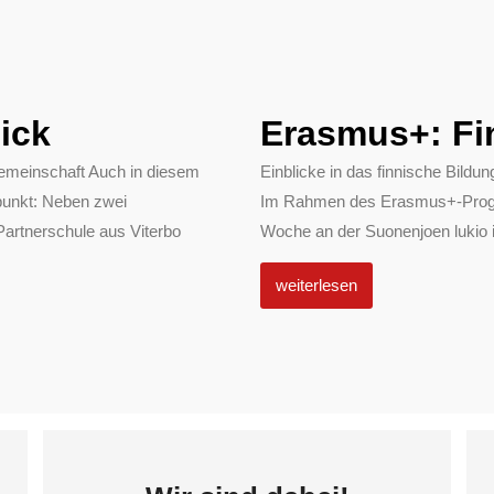
ick
Erasmus+: Fi
emeinschaft Auch in diesem
Einblicke in das finnische Bil
punkt: Neben zwei
Im Rahmen des Erasmus+-Progra
Partnerschule aus Viterbo
Woche an der Suonenjoen lukio in
weiterlesen