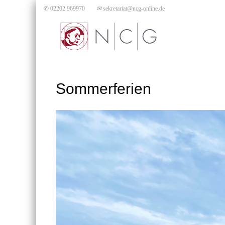
✆ 02202 969970
✉
sekretariat@ncg-online.de
Sommerferien