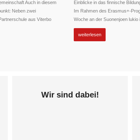
emeinschaft Auch in diesem
Einblicke in das finnische Bil
punkt: Neben zwei
Im Rahmen des Erasmus+-Progra
Partnerschule aus Viterbo
Woche an der Suonenjoen lukio in
weiterlesen
Wir sind dabei!