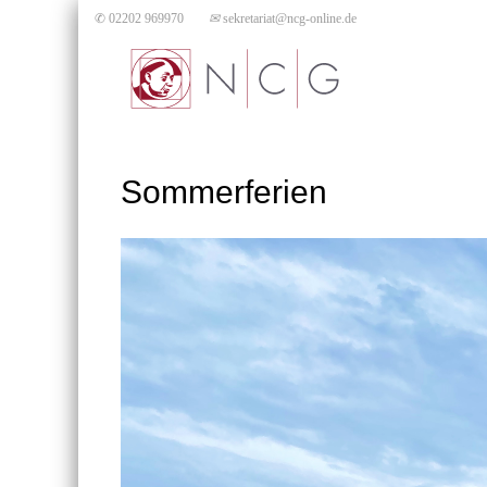
✆ 02202 969970
✉
sekretariat@ncg-online.de
Sommerferien