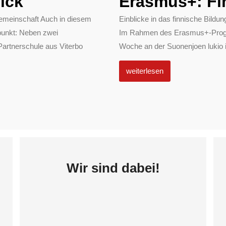
ick
Erasmus+: Fi
emeinschaft Auch in diesem
Einblicke in das finnische Bil
punkt: Neben zwei
Im Rahmen des Erasmus+-Progra
Partnerschule aus Viterbo
Woche an der Suonenjoen lukio in
weiterlesen
Wir sind dabei!