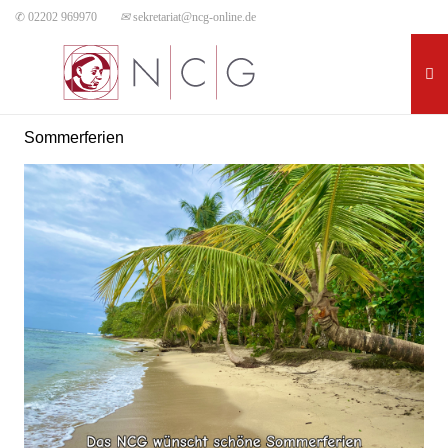
✆ 02202 969970
✉
sekretariat@ncg-online.de
Sommerferien