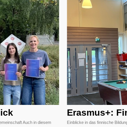
ick
Erasmus+: Fi
emeinschaft Auch in diesem
Einblicke in das finnische Bil