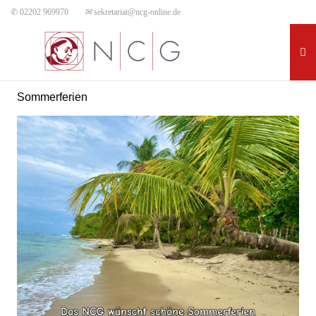
✆ 02202 969970
✉
sekretariat@ncg-online.de
Sommerferien