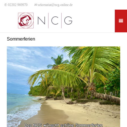
✆ 02202 969970
✉
sekretariat@ncg-online.de
Sommerferien