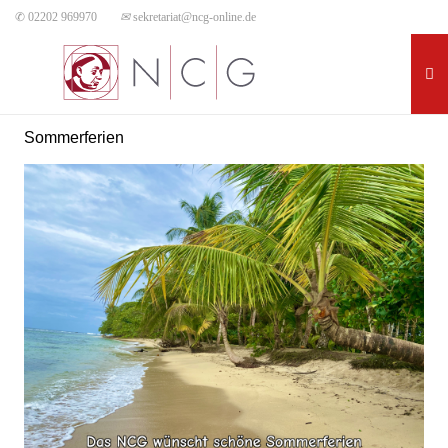
✆ 02202 969970
✉
sekretariat@ncg-online.de
Sommerferien