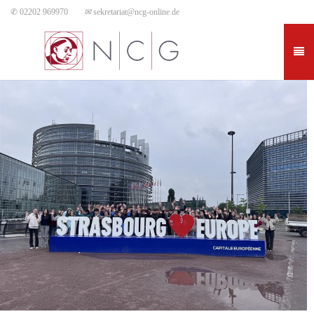
✆ 02202 969970
✉
sekretariat@ncg-online.de