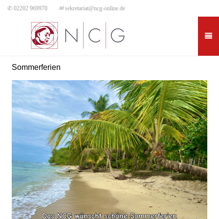
✆ 02202 969970
✉
sekretariat@ncg-online.de
Sommerferien