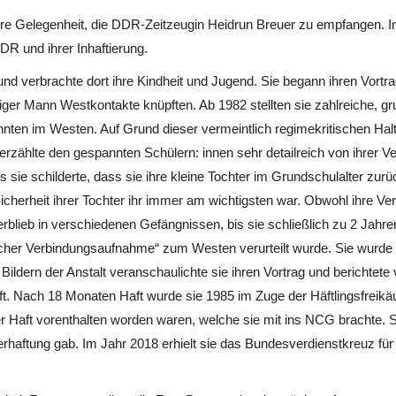
e Gelegenheit, die DDR-Zeitzeugin Heidrun Breuer zu empfangen. In 
R und ihrer Inhaftierung.
d verbrachte dort ihre Kindheit und Jugend. Sie begann ihren Vortrag
ger Mann Westkontakte knüpften. Ab 1982 stellten sie zahlreiche, gru
nnten im Westen. Auf Grund dieser vermeintlich regimekritischen Halt
erzählte den gespannten Schülern: innen sehr detailreich von ihrer Ve
sie schilderte, dass sie ihre kleine Tochter im Grundschulalter zurü
herheit ihrer Tochter ihr immer am wichtigsten war. Obwohl ihre Verh
erblieb in verschiedenen Gefängnissen, bis sie schließlich zu 2 Jah
icher Verbindungsaufnahme“ zum Westen verurteilt wurde. Sie wurde
 Bildern der Anstalt veranschaulichte sie ihren Vortrag und berichtet
Nach 18 Monaten Haft wurde sie 1985 im Zuge der Häftlingsfreikäuf
 der Haft vorenthalten worden waren, welche sie mit ins NCG brachte. Sp
erhaftung gab. Im Jahr 2018 erhielt sie das Bundesverdienstkreuz für