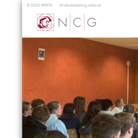
✆ 02202 969970
✉
sekretariat@ncg-online.de