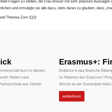
heit Fragen zu stellen, die Frau Breuer mit sehr präzisen Aussagen u
rlichen und ermutigte sie alle dazu, stets daran zu glauben, dass „ma
r und Theresa Zorn (Q2)
ick
Erasmus+: Fi
emeinschaft Auch in diesem
Einblicke in das finnische Bil
punkt: Neben zwei
Im Rahmen des Erasmus+-Progra
Partnerschule aus Viterbo
Woche an der Suonenjoen lukio in
weiterlesen