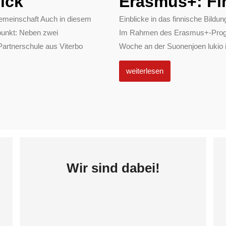
ick
Erasmus+: Fi
emeinschaft Auch in diesem
Einblicke in das finnische Bil
punkt: Neben zwei
Im Rahmen des Erasmus+-Progra
Partnerschule aus Viterbo
Woche an der Suonenjoen lukio in
weiterlesen
Wir sind dabei!