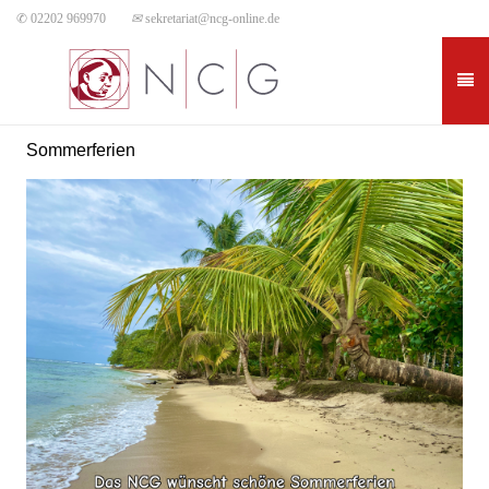
✆ 02202 969970
✉
sekretariat@ncg-online.de
Sommerferien