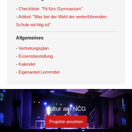
-
Checkliste: "Fit fürs Gymnasium"
-
Artikel: "Was bei der Wahl der weiterführenden
Schule wichtig ist"
Allgemeines
-
Vertretungsplan
-
Essensbestellung
-
Kalender
- Eigenanteil Lernmittel
Kultur am NCG
Projekte ansehen