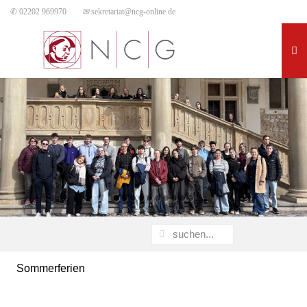
✆ 02202 969970
✉
sekretariat@ncg-online.de
Sommerferien