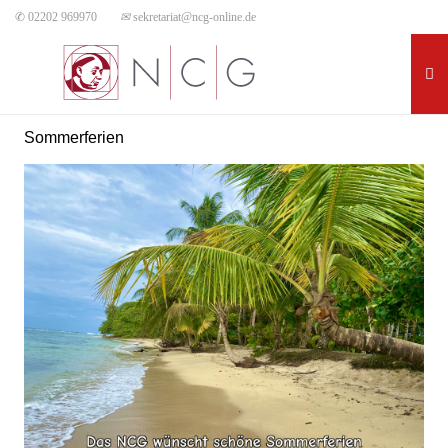
✆ 02202 969970
✉
sekretariat@ncg-online.de
Sommerferien