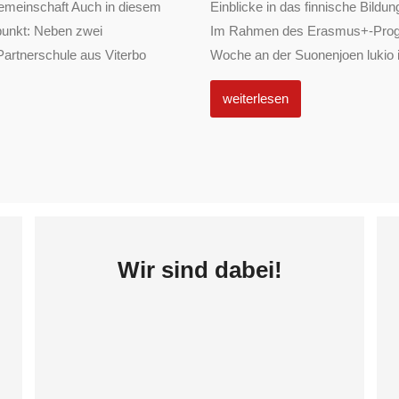
emeinschaft Auch in diesem
Einblicke in das finnische Bil
punkt: Neben zwei
Im Rahmen des Erasmus+-Progra
Partnerschule aus Viterbo
Woche an der Suonenjoen lukio in
weiterlesen
Wir sind dabei!