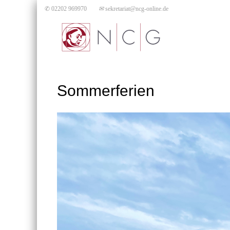
✆ 02202 969970
✉
sekretariat@ncg-online.de
Sommerferien