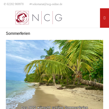
✆ 02202 969970
✉
sekretariat@ncg-online.de
Sommerferien