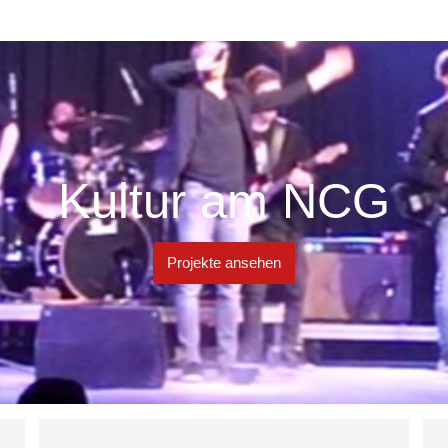
Kultur am NCG
Projekte ansehen