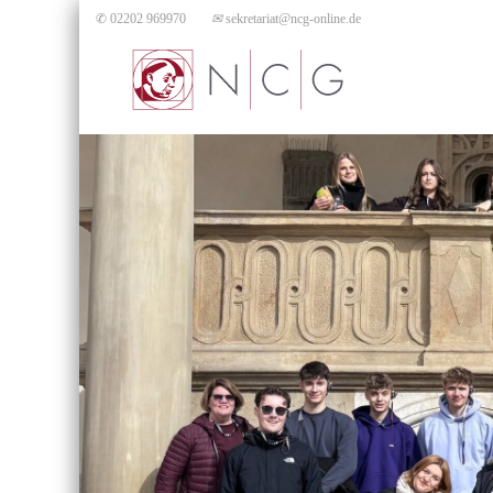
✆ 02202 969970
✉
sekretariat@ncg-online.de