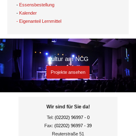
-
Essensbestellung
-
Kalender
- Eigenanteil Lernmittel
Kultur am NCG
Projekte ansehen
Wir sind für Sie da!
Tel:
(02202) 96997 - 0
Fax:
(02202) 96997 - 39
Reuterstraße 51