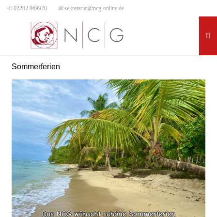
✆ 02202 969970
✉
sekretariat@ncg-online.de
Sommerferien