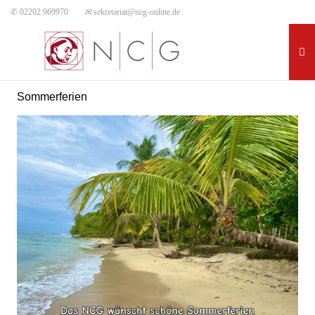
✆ 02202 969970
✉
sekretariat@ncg-online.de
Sommerferien