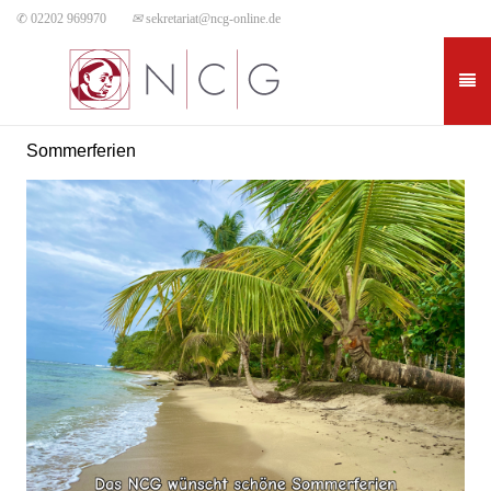
✆ 02202 969970
✉
sekretariat@ncg-online.de
Sommerferien