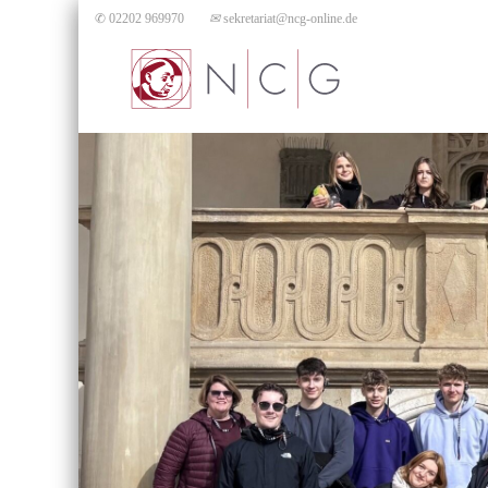
✆ 02202 969970
✉
sekretariat@ncg-online.de