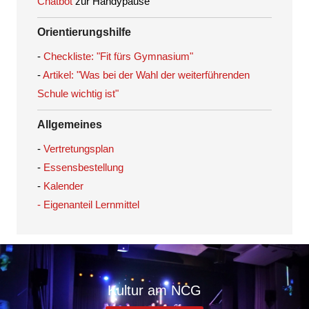
Chatbot
zur Handypause
Orientierungshilfe
-
Checkliste: "Fit fürs Gymnasium"
-
Artikel: "Was bei der Wahl der weiterführenden
Schule wichtig ist"
Allgemeines
-
Vertretungsplan
-
Essensbestellung
-
Kalender
- Eigenanteil Lernmittel
Kultur am NCG