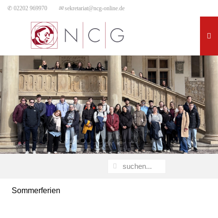
✆ 02202 969970
✉
sekretariat@ncg-online.de
Sommerferien