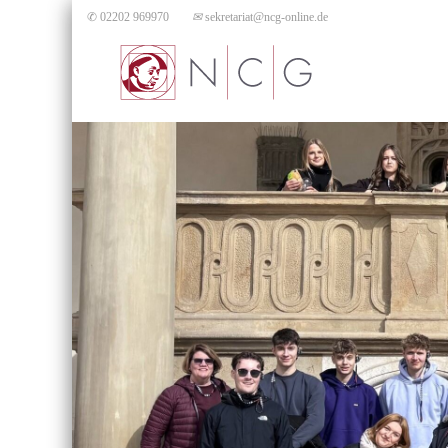
✆ 02202 969970
✉
sekretariat@ncg-online.de