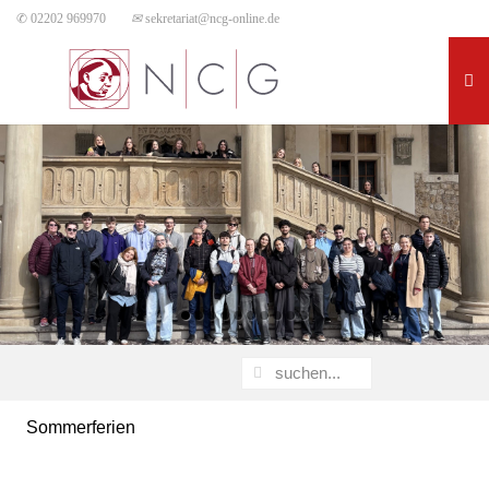
✆ 02202 969970
✉
sekretariat@ncg-online.de
Sommerferien