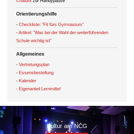
Chatbot
zur Handypause
Orientierungshilfe
-
Checkliste: "Fit fürs Gymnasium"
-
Artikel: "Was bei der Wahl der weiterführenden
Schule wichtig ist"
Allgemeines
-
Vertretungsplan
-
Essensbestellung
-
Kalender
- Eigenanteil Lernmittel
Kultur am NCG