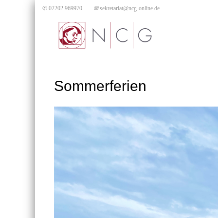
✆ 02202 969970
✉
sekretariat@ncg-online.de
Sommerferien