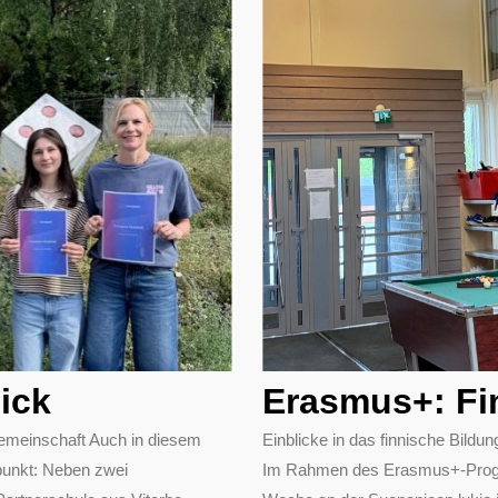
ick
Erasmus+: Fi
emeinschaft Auch in diesem
Einblicke in das finnische Bil
punkt: Neben zwei
Im Rahmen des Erasmus+-Progra