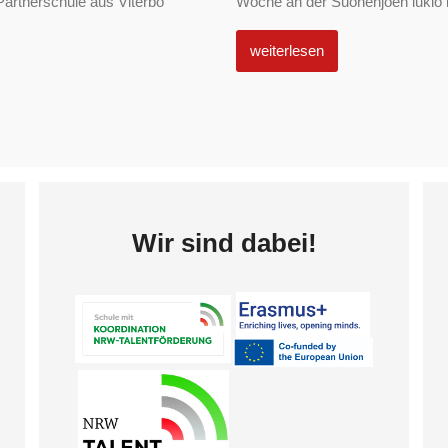
Partnerschule aus Viterbo
Woche an der Suonenjoen lukio in
weiterlesen
Wir sind dabei!