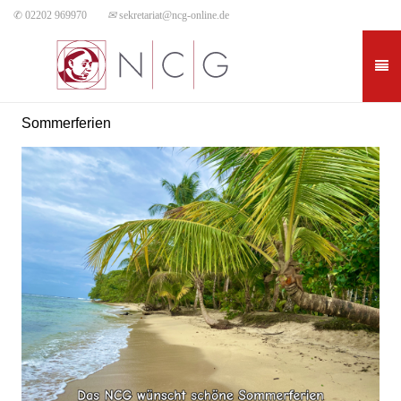
✆ 02202 969970
✉
sekretariat@ncg-online.de
Sommerferien