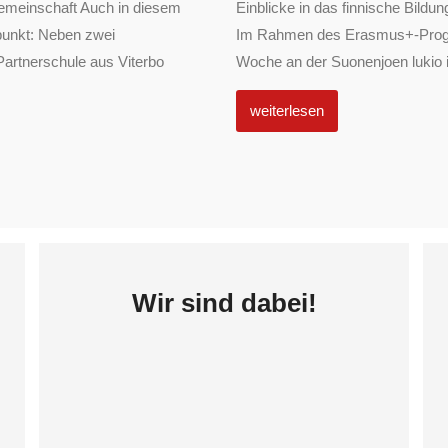
emeinschaft Auch in diesem
Einblicke in das finnische Bil
punkt: Neben zwei
Im Rahmen des Erasmus+-Progra
Partnerschule aus Viterbo
Woche an der Suonenjoen lukio in
weiterlesen
Wir sind dabei!