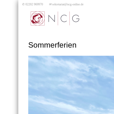
✆ 02202 969970
✉
sekretariat@ncg-online.de
Sommerferien