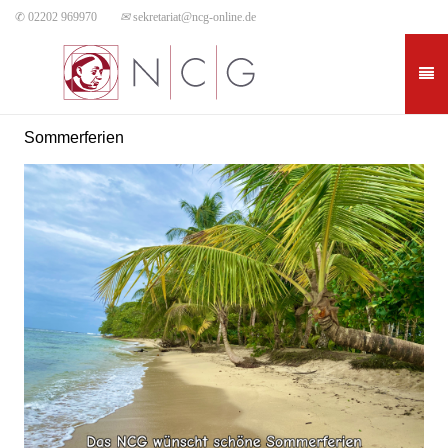
✆ 02202 969970
✉
sekretariat@ncg-online.de
Sommerferien