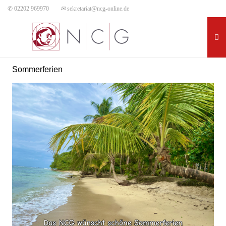
✆ 02202 969970
✉
sekretariat@ncg-online.de
Sommerferien