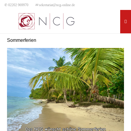
✆ 02202 969970
✉
sekretariat@ncg-online.de
Sommerferien