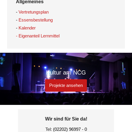
Allgemeines
-
Vertretungsplan
-
Essensbestellung
-
Kalender
- Eigenanteil Lernmittel
Kultur am NCG
Projekte ansehen
Wir sind für Sie da!
Tel:
(02202) 96997 - 0