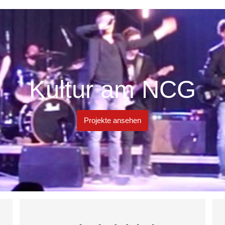
Kultur am NCG
Projekte ansehen