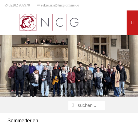
✆ 02202 969970
✉
sekretariat@ncg-online.de
Sommerferien