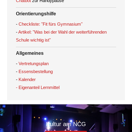
Chatbot
zur Handypause
Orientierungshilfe
-
Checkliste: "Fit fürs Gymnasium"
-
Artikel: "Was bei der Wahl der weiterführenden
Schule wichtig ist"
Allgemeines
-
Vertretungsplan
-
Essensbestellung
-
Kalender
- Eigenanteil Lernmittel
Kultur am NCG