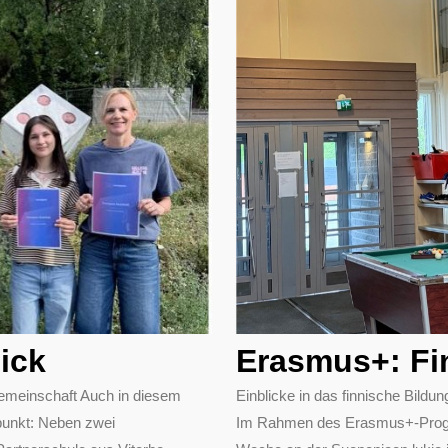
ick
Erasmus+: Fi
emeinschaft Auch in diesem
Einblicke in das finnische Bil
punkt: Neben zwei
Im Rahmen des Erasmus+-Progra