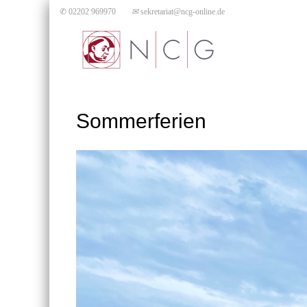
✆ 02202 969970
✉
sekretariat@ncg-online.de
Sommerferien