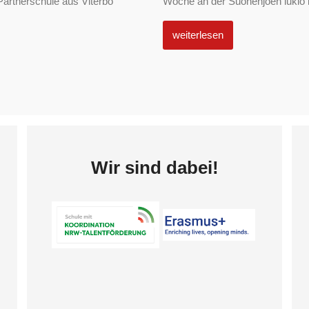
Partnerschule aus Viterbo
Woche an der Suonenjoen lukio in
weiterlesen
Wir sind dabei!