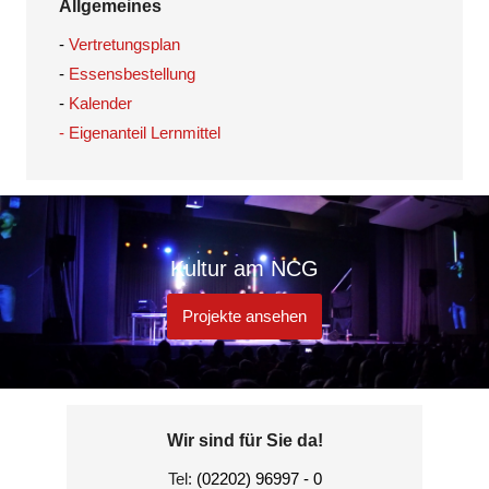
Allgemeines
-
Vertretungsplan
-
Essensbestellung
-
Kalender
- Eigenanteil Lernmittel
Kultur am NCG
Projekte ansehen
Wir sind für Sie da!
Tel:
(02202) 96997 - 0