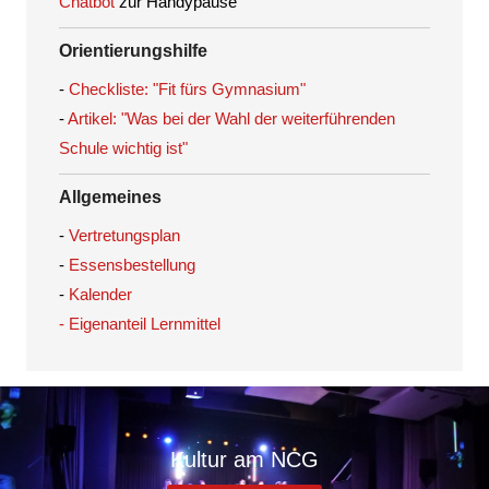
Chatbot
zur Handypause
Orientierungshilfe
-
Checkliste: "Fit fürs Gymnasium"
-
Artikel: "Was bei der Wahl der weiterführenden
Schule wichtig ist"
Allgemeines
-
Vertretungsplan
-
Essensbestellung
-
Kalender
- Eigenanteil Lernmittel
Kultur am NCG