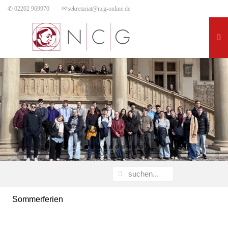
✆ 02202 969970
✉
sekretariat@ncg-online.de
Sommerferien